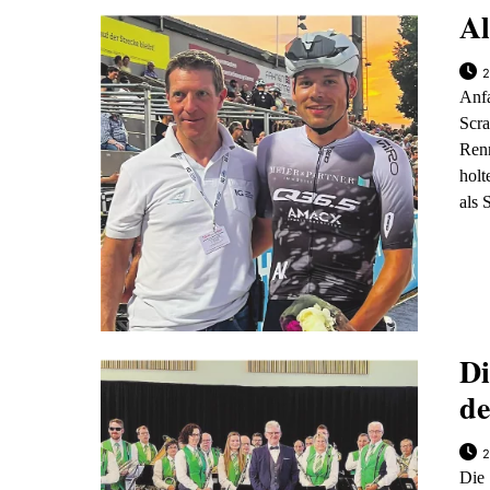
Al
2
Anf
Scra
Ren
holt
als 
Di
de
2
Die 