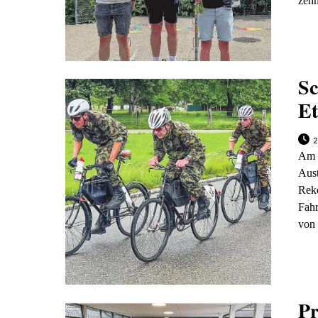
zehn
Sc
Et
2
Am 
Aus
Rek
Fah
von 
Pr