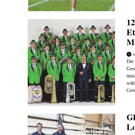
12
Et
M
1
Die
Ges
musi
wäh
Gene
Gl
Lo