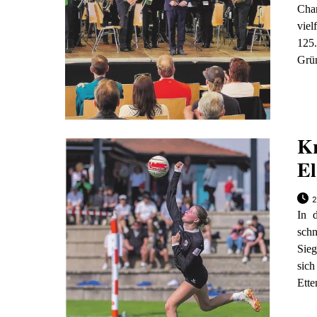
Cha
viel
125
Grün
Kr
El
2
In d
schn
Sieg
sic
Ette