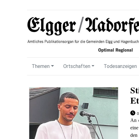
Themen
Ortschaften
Todesanzeigen
St
Et
0
An d
ein
den