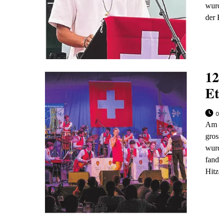
wurd
der 
12
Et
0
Am 
gros
wur
fand
Hitz