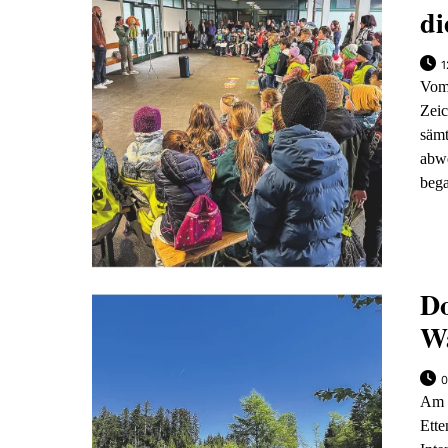
di
1
Vom 
Zei
säm
abw
beg
Do
W
0
Am 
Ett