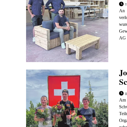
1
An 
ver
wur
Gewe
AG a
Jo
Sc
0
Am
Sch
Tei
Orga