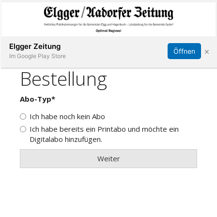
Abonnieren
Online Anmelden
Anmelden
Elgger Zeitung
×
Öffnen
Im Google Play Store
Elgg
Aadorf
Hagenbuch
E-
Paper
App