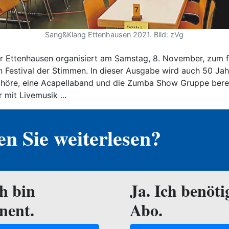
Sang&Klang Ettenhausen 2021. Bild: zVg
 Ettenhausen organisiert am Samstag, 8. November, zum f
n Festival der Stimmen. In dieser Ausgabe wird auch 50 Ja
 Chöre, eine Acapellaband und die Zumba Show Gruppe bere
 mit Livemusik ...
n Sie weiterlesen?
ch bin
Ja. Ich benöti
nent.
Abo.