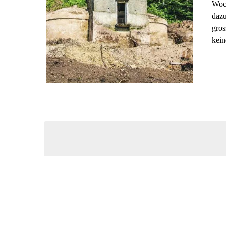
Woc
dazu
gros
kein