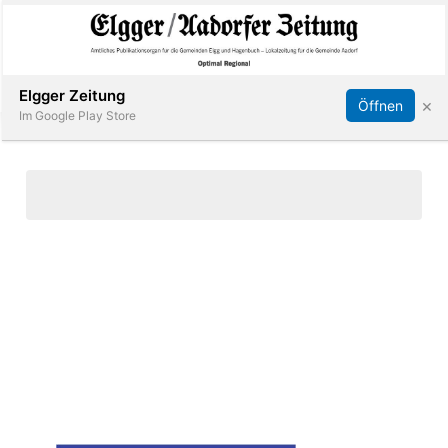
Abonnieren
Online Anmelden
Anmelden
Elgger Zeitung
×
Öffnen
Im Google Play Store
Elgg
Aadorf
Hagenbuch
E-
Paper
App