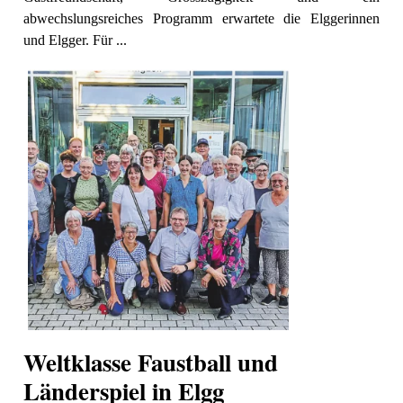
ion
abwechslungsreiches Programm erwartete die Elggerinnen
und Elgger. Für ...
e
Weltklasse Faustball und
Länderspiel in Elgg