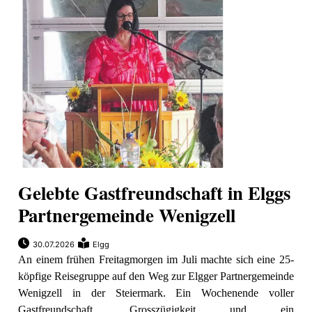
ewsletter
emen
en
Region
Gelebte Gastfreundschaft in Elggs
orf
Partnergemeinde Wenigzell
te
angen
30.07.2026
Elgg
An einem frühen Freitagmorgen im Juli machte sich eine 25-
köpfige Reisegruppe auf den Weg zur Elgger Partnergemeinde
Wenigzell in der Steiermark. Ein Wochenende voller
alender
en
Gastfreundschaft, Grosszügigkeit und ein