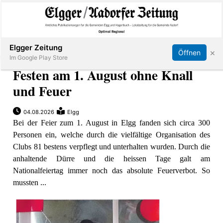
Abonnieren
Online Anmelden
Anmelden
Elgger Zeitung
×
Öffnen
Im Google Play Store
Festen am 1. August ohne Knall
und Feuer
Elgg
04.08.2026
Elgg
Bei der Feier zum 1. August in Elgg fanden sich circa 300
Aadorf
Personen ein, welche durch die vielfältige Organisation des
Clubs 81 bestens verpflegt und unterhalten wurden. Durch die
Hagenbuch
anhaltende Dürre und die heissen Tage galt am
Nationalfeiertag immer noch das absolute Feuerverbot. So
E-
mussten ...
Paper
App