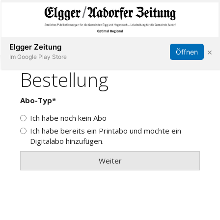
Abonnieren
Online Anmelden
Anmelden
Elgger Zeitung
×
Öffnen
Im Google Play Store
Elgg
Aadorf
Hagenbuch
E-
Paper
App