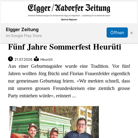
Abonnieren
Online Anmelden
Anmelden
Elgger Zeitung
×
Öffnen
Im Google Play Store
Fünf Jahre Sommerfest Heurüti
21.07.2026
Heurüti
Elgg
Aus einer Geburtstagsidee wurde eine Tradition. Vor fünf
Jahren wollten Jörg Büchi und Florian Frauenfelder eigentlich
Aadorf
nur gemeinsam Geburtstag feiern. «Wir merkten schnell, dass
mit unseren grossen Freundeskreisen eine ziemlich grosse
Hagenbuch
Party entstehen würde», erinnert ...
E-
Paper
App