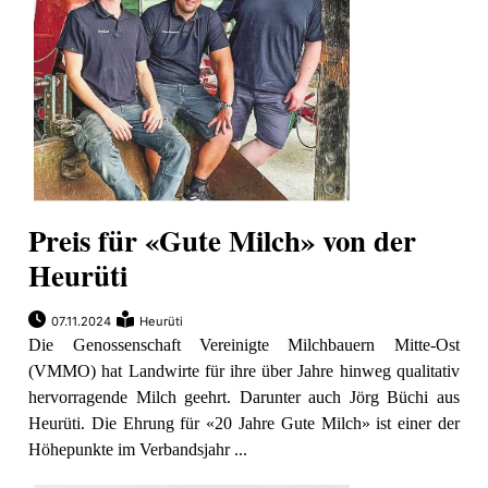
ewsletter
emen
en
Region
Preis für «Gute Milch» von der
Heurüti
orf
07.11.2024
Heurüti
te
Die Genossenschaft Vereinigte Milchbauern Mitte-Ost
angen
(VMMO) hat Landwirte für ihre über Jahre hinweg qualitativ
hervorragende Milch geehrt. Darunter auch Jörg Büchi aus
Heurüti. Die Ehrung für «20 Jahre Gute Milch» ist einer der
Höhepunkte im Verbandsjahr ...
alender
en