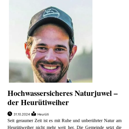
ion
e
Hochwassersicheres Naturjuwel –
der Heurütiweiher
31.10.2024
Heurüti
Seit geraumer Zeit ist es mit Ruhe und unberührter Natur am
Heurütiweiher nicht mehr weit her. Die Gemeinde setzt die