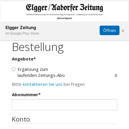
Abonnieren
Online Anmelden
Anmelden
Elgger Zeitung
×
Öffnen
Im Google Play Store
Elgg
Aadorf
Hagenbuch
E-
Paper
App