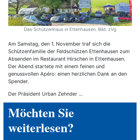
ewsletter
emen
Das Schützenhaus in Ettenhausen. Bild: zVg
Am Samstag, den 1. November traf sich die
en
Schützenfamilie der Feldschützen Ettenhausen zum
Absenden im Restaurant Hirschen in Ettenhausen.
Region
Der Abend startete mit einem feinen und
genussvollen Apéro: einen herzlichen Dank an den
Spender.
orf
te
Der Präsident Urban Zehnder ...
angen
Möchten Sie
weiterlesen?
alender
en