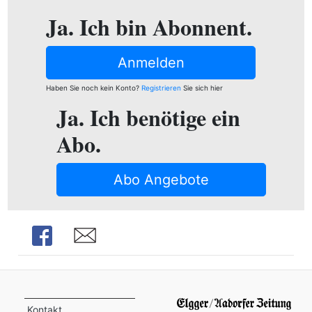
ion
Ja. Ich bin Abonnent.
Anmelden
e
Haben Sie noch kein Konto?
Registrieren
Sie sich hier
Ja. Ich benötige ein
Abo.
Abo Angebote
Share
Share
Kontakt