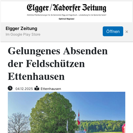
Abonnieren
Online Anmelden
Anmelden
Elgger Zeitung
×
Öffnen
Im Google Play Store
Gelungenes Absenden
der Feldschützen
Elgg
Ettenhausen
Aadorf
04.12.2025
Ettenhausen
Hagenbuch
E-
Paper
App