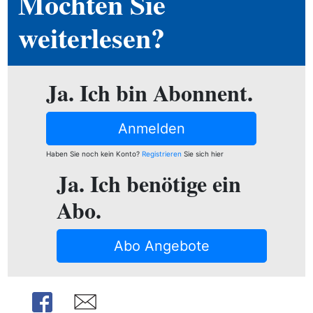
Möchten Sie
ion
weiterlesen?
e
Ja. Ich bin Abonnent.
Anmelden
Haben Sie noch kein Konto?
Registrieren
Sie sich hier
Ja. Ich benötige ein
Abo.
Abo Angebote
Share
Share