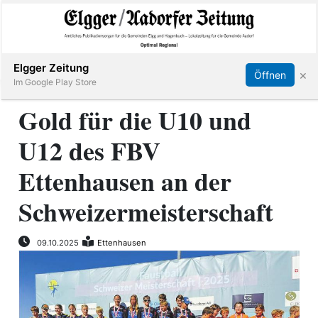
Abonnieren
Online Anmelden
Anmelden
Elgger Zeitung
×
Öffnen
Im Google Play Store
Gold für die U10 und
U12 des FBV
Elgg
Ettenhausen an der
Aadorf
Schweizermeisterschaft
Hagenbuch
09.10.2025
Ettenhausen
E-
Paper
App