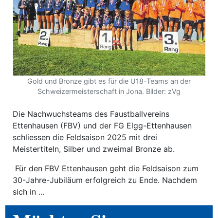
ewsletter
emen
en
Gold und Bronze gibt es für die U18-Teams an der
Schweizermeisterschaft in Jona. Bilder: zVg
Region
Die Nachwuchsteams des Faustballvereins
Ettenhausen (FBV) und der FG Elgg-Ettenhausen
orf
schliessen die Feldsaison 2025 mit drei
te
Meistertiteln, Silber und zweimal Bronze ab.
angen
Für den FBV Ettenhausen geht die Feldsaison zum
30-Jahre-Jubiläum erfolgreich zu Ende. Nachdem
sich in ...
alender
en