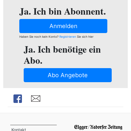
ion
Ja. Ich bin Abonnent.
Anmelden
e
Haben Sie noch kein Konto?
Registrieren
Sie sich hier
Ja. Ich benötige ein
Abo.
Abo Angebote
Share
Share
Kontakt