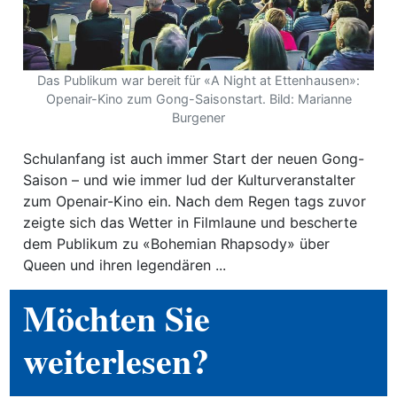
ewsletter
emen
Das Publikum war bereit für «A Night at Ettenhausen»:
Openair-Kino zum Gong-Saisonstart. Bild: Marianne
Burgener
en
Schulanfang ist auch immer Start der neuen Gong-
Region
Saison – und wie immer lud der Kulturveranstalter
zum Openair-Kino ein. Nach dem Regen tags zuvor
zeigte sich das Wetter in Filmlaune und bescherte
orf
dem Publikum zu «Bohemian Rhapsody» über
Queen und ihren legendären ...
te
Möchten Sie
angen
weiterlesen?
alender
en