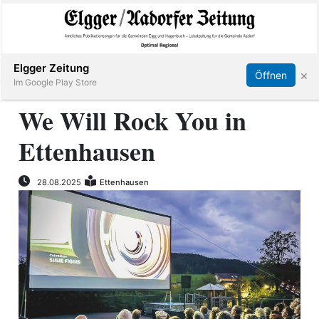
Abonnieren
Online Anmelden
Anmelden
Elgger Zeitung
×
Öffnen
Im Google Play Store
We Will Rock You in
Ettenhausen
Elgg
Aadorf
28.08.2025
Ettenhausen
Hagenbuch
E-
Paper
App