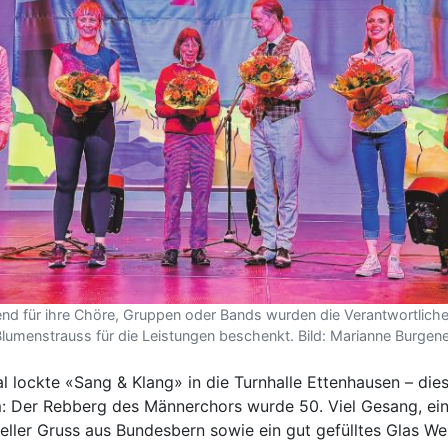
tend für ihre Chöre, Gruppen oder Bands wurden die Verantwortlich
lumenstrauss für die Leistungen beschenkt. Bild: Marianne Burgen
 lockte «Sang & Klang» in die Turnhalle Ettenhausen – dies
: Der Rebberg des Männerchors wurde 50. Viel Gesang, e
ieller Gruss aus Bundesbern sowie ein gut gefülltes Glas We