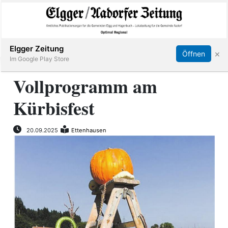
Abonnieren
Online Anmelden
Anmelden
Elgger Zeitung
×
Öffnen
Im Google Play Store
Vollprogramm am
Kürbisfest
Elgg
Aadorf
20.09.2025
Ettenhausen
Hagenbuch
E-
Paper
App