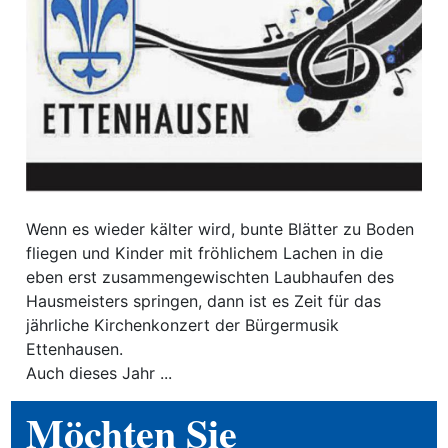
ewsletter
emen
en
Region
Wenn es wieder kälter wird, bunte Blätter zu Boden
fliegen und Kinder mit fröhlichem Lachen in die
orf
eben erst zusammengewischten Laubhaufen des
te
Hausmeisters springen, dann ist es Zeit für das
jährliche Kirchenkonzert der Bürgermusik
angen
Ettenhausen.
Auch dieses Jahr ...
Möchten Sie
alender
en