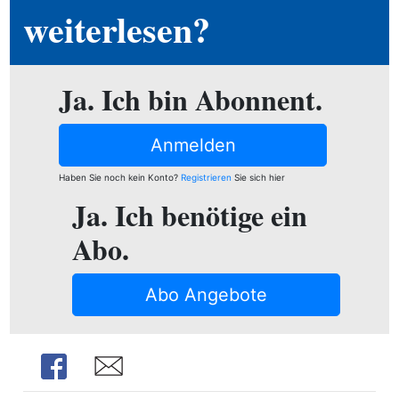
ion
weiterlesen?
Ja. Ich bin Abonnent.
e
Anmelden
Haben Sie noch kein Konto?
Registrieren
Sie sich hier
Ja. Ich benötige ein
Abo.
Abo Angebote
Share
Share