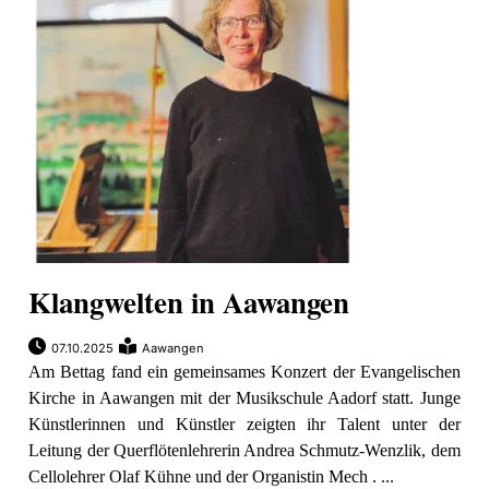
ewsletter
emen
en
Region
Klangwelten in Aawangen
orf
te
07.10.2025
Aawangen
angen
Am Bettag fand ein gemeinsames Konzert der Evangelischen
Kirche in Aawangen mit der Musikschule Aadorf statt. Junge
Künstlerinnen und Künstler zeigten ihr Talent unter der
Leitung der Querflötenlehrerin Andrea Schmutz-Wenzlik, dem
alender
Cellolehrer Olaf Kühne und der Organistin Mech . ...
en