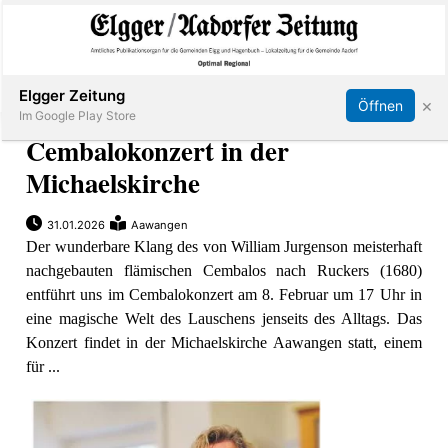
Abonnieren
Online Anmelden
Anmelden
Elgger Zeitung
×
Öffnen
Im Google Play Store
Cembalokonzert in der
Michaelskirche
Elgg
31.01.2026
Aawangen
Der wunderbare Klang des von William Jurgenson meisterhaft
Aadorf
nachgebauten flämischen Cembalos nach Ruckers (1680)
entführt uns im Cembalokonzert am 8. Februar um 17 Uhr in
Hagenbuch
eine magische Welt des Lauschens jenseits des Alltags. Das
Konzert findet in der Michaelskirche Aawangen statt, einem
E-
für ...
Paper
App