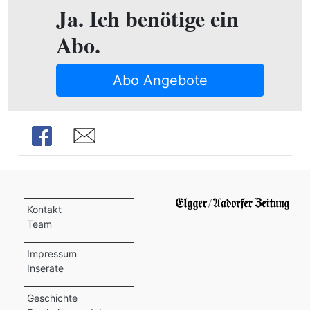
ion
Ja. Ich benötige ein
Abo.
e
Abo Angebote
Share
Share
Kontakt
Team
Impressum
Inserate
Geschichte