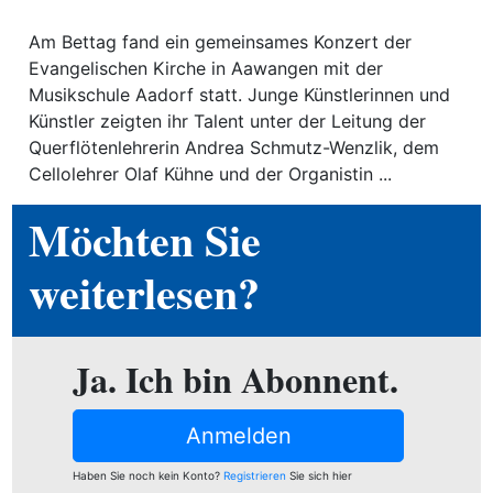
Am Bettag fand ein gemeinsames Konzert der
ewsletter
Evangelischen Kirche in Aawangen mit der
emen
Musikschule Aadorf statt. Junge Künstlerinnen und
Künstler zeigten ihr Talent unter der Leitung der
Querflötenlehrerin Andrea Schmutz-Wenzlik, dem
en
Cellolehrer Olaf Kühne und der Organistin ...
Möchten Sie
Region
weiterlesen?
orf
te
Ja. Ich bin Abonnent.
angen
Anmelden
alender
Haben Sie noch kein Konto?
Registrieren
Sie sich hier
en