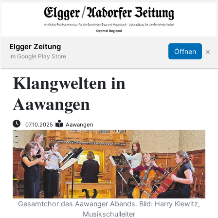
Abonnieren
Online Anmelden
Anmelden
Elgger Zeitung
×
Öffnen
Im Google Play Store
Klangwelten in
Aawangen
Elgg
Aadorf
07.10.2025
Aawangen
Hagenbuch
E-
Paper
Gesamtchor des Aawanger Abends. Bild: Harry Klewitz,
App
Musikschulleiter