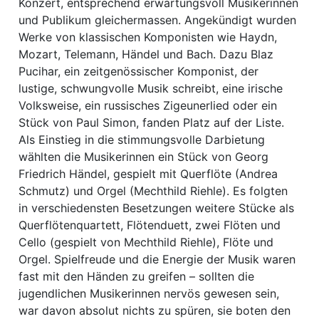
ion
Konzert, entsprechend erwartungsvoll Musikerinnen
und Publikum gleichermassen. Angekündigt wurden
Werke von klassischen Komponisten wie Haydn,
Mozart, Telemann, Händel und Bach. Dazu Blaz
Pucihar, ein zeitgenössischer Komponist, der
e
lustige, schwungvolle Musik schreibt, eine irische
Volksweise, ein russisches Zigeunerlied oder ein
Stück von Paul Simon, fanden Platz auf der Liste.
Als Einstieg in die stimmungsvolle Darbietung
wählten die Musikerinnen ein Stück von Georg
Friedrich Händel, gespielt mit Querflöte (Andrea
Schmutz) und Orgel (Mechthild Riehle). Es folgten
in verschiedensten Besetzungen weitere Stücke als
Querflötenquartett, Flötenduett, zwei Flöten und
Cello (gespielt von Mechthild Riehle), Flöte und
Orgel. Spielfreude und die Energie der Musik waren
fast mit den Händen zu greifen – sollten die
jugendlichen Musikerinnen nervös gewesen sein,
war davon absolut nichts zu spüren, sie boten den