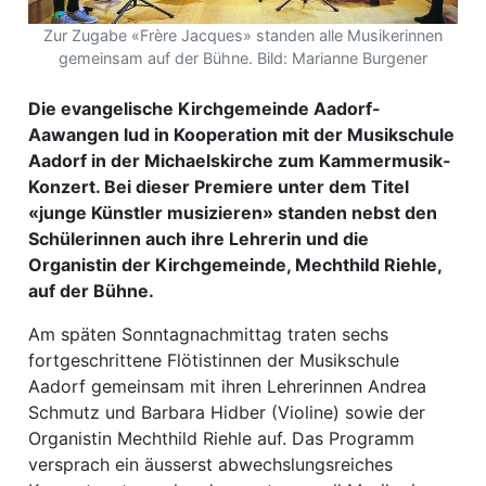
Zur Zugabe «Frère Jacques» standen alle Musikerinnen
ewsletter
gemeinsam auf der Bühne. Bild: Marianne Burgener
emen
Die evangelische Kirchgemeinde Aadorf-
Aawangen lud in Kooperation mit der Musikschule
Aadorf in der Michaelskirche zum Kammermusik-
en
Konzert. Bei dieser Premiere unter dem Titel
«junge Künstler musizieren» standen nebst den
Region
Schülerinnen auch ihre Lehrerin und die
Organistin der Kirchgemeinde, Mechthild Riehle,
auf der Bühne.
orf
te
Am späten Sonntagnachmittag traten sechs
fortgeschrittene Flötistinnen der Musikschule
angen
Aadorf gemeinsam mit ihren Lehrerinnen Andrea
Schmutz und Barbara Hidber (Violine) sowie der
Organistin Mechthild Riehle auf. Das Programm
alender
versprach ein äusserst abwechslungsreiches
en