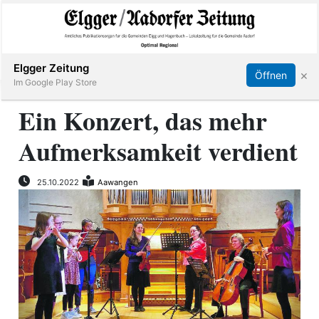
Abonnieren
Online Anmelden
Anmelden
Elgger Zeitung
×
Öffnen
Im Google Play Store
Ein Konzert, das mehr
Aufmerksamkeit verdient
Elgg
Aadorf
25.10.2022
Aawangen
Hagenbuch
E-
Paper
App