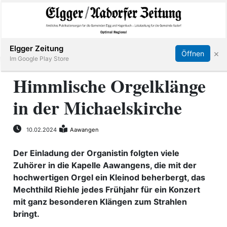
Abonnieren
Online Anmelden
Anmelden
Elgger Zeitung
×
Öffnen
Im Google Play Store
Himmlische Orgelklänge
in der Michaelskirche
Elgg
Aadorf
10.02.2024
Aawangen
Der Einladung der Organistin folgten viele
Hagenbuch
Zuhörer in die Kapelle Aawangens, die mit der
hochwertigen Orgel ein Kleinod beherbergt, das
E-
Mechthild Riehle jedes Frühjahr für ein Konzert
Paper
mit ganz besonderen Klängen zum Strahlen
bringt.
App