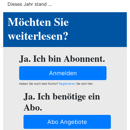
Dieses Jahr stand ...
ewsletter
Möchten Sie
emen
weiterlesen?
en
Ja. Ich bin Abonnent.
Region
Anmelden
orf
Haben Sie noch kein Konto?
Registrieren
Sie sich hier
te
Ja. Ich benötige ein
angen
Abo.
Abo Angebote
alender
en