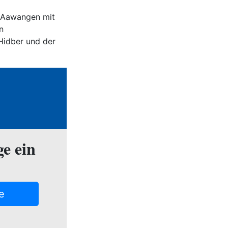
n Aawangen mit
n
Hidber und der
ge ein
e