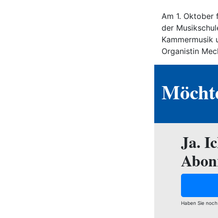
Am 1. Oktober 
der Musikschule
Kammermusik un
Organistin Mech
Möchte
Ja. I
Abon
Haben Sie noch