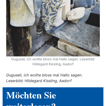
ewsletter
emen
en
Region
Guguseli, ich wollte bloss mal Hallo sagen. Leserbild:
orf
Hildegard Kissling, Aadorf
te
Guguseli, ich wollte bloss mal Hallo sagen.
angen
Leserbild: Hildegard Kissling, Aadorf
Möchten Sie
alender
en