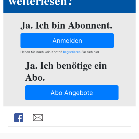
weiterlesen?
ion
Ja. Ich bin Abonnent.
e
Anmelden
Haben Sie noch kein Konto?
Registrieren
Sie sich hier
Ja. Ich benötige ein
Abo.
Abo Angebote
Share
Share