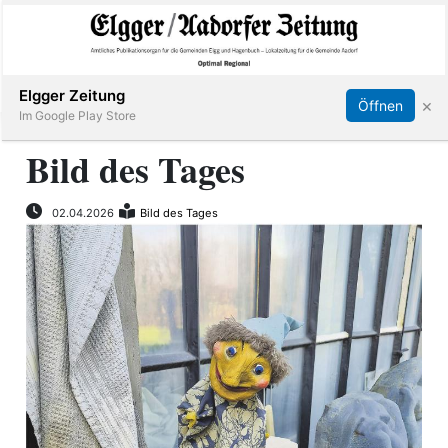
Abonnieren
Online Anmelden
Anmelden
Elgger Zeitung
×
Öffnen
Im Google Play Store
Bild des Tages
Elgg
02.04.2026
Bild des Tages
Aadorf
Hagenbuch
E-
Paper
App