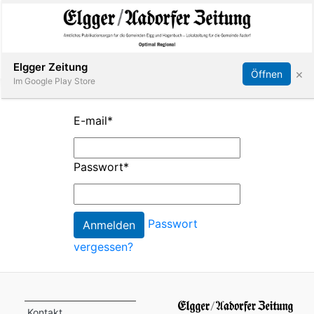
Abonnieren
Online Anmelden
Anmelden
Elgger Zeitung
×
Öffnen
Im Google Play Store
E-mail
*
Elgg
Passwort
*
Aadorf
Hagenbuch
Passwort
vergessen?
E-
Paper
App
Kontakt