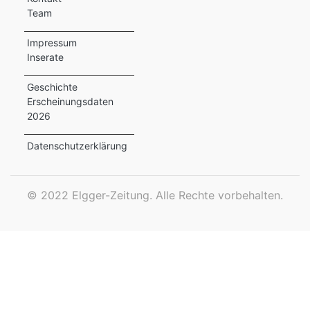
Team
ewsletter
Impressum
emen
Inserate
Geschichte
Erscheinungsdaten
en
2026
Region
Datenschutzerklärung
orf
©
2022 Elgger-Zeitung. Alle Rechte vorbehalten.
te
angen
alender
en