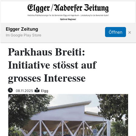
Abonnieren
Online Anmelden
Anmelden
Elgger Zeitung
×
Öffnen
Im Google Play Store
Parkhaus Breiti:
Initiative stösst auf
Elgg
grosses Interesse
Aadorf
08.11.2025
Elgg
Hagenbuch
E-
Paper
App