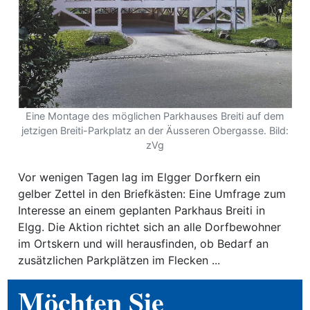
ewsletter
emen
en
Eine Montage des möglichen Parkhauses Breiti auf dem
jetzigen Breiti-Parkplatz an der Äusseren Obergasse. Bild:
Region
zVg
Vor wenigen Tagen lag im Elgger Dorfkern ein
orf
gelber Zettel in den Briefkästen: Eine Umfrage zum
te
Interesse an einem geplanten Parkhaus Breiti in
Elgg. Die Aktion richtet sich an alle Dorfbewohner
angen
im Ortskern und will herausfinden, ob Bedarf an
zusätzlichen Parkplätzen im Flecken ...
Möchten Sie
alender
en