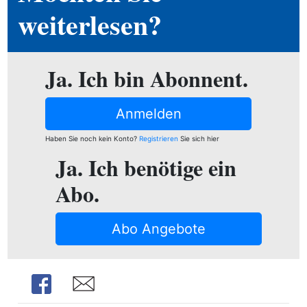
ion
weiterlesen?
Ja. Ich bin Abonnent.
e
Anmelden
Haben Sie noch kein Konto?
Registrieren
Sie sich hier
Ja. Ich benötige ein
Abo.
Abo Angebote
Share
Share