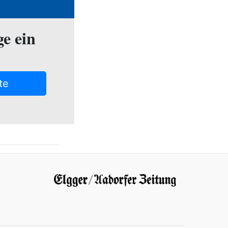
ge ein
te