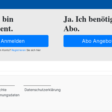
h bin
Ja. Ich benöti
ent.
Abo.
Anmelden
Abo Angebo
in Konto?
Registrieren
Sie sich hier
chte
Datenschutzerklärung
inungsdaten