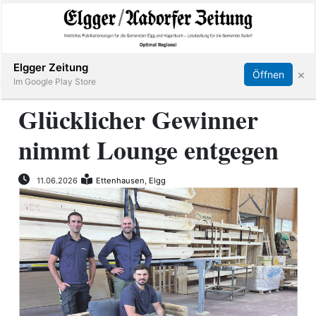
Abonnieren
Online Anmelden
Anmelden
Elgger Zeitung
×
Öffnen
Im Google Play Store
Glücklicher Gewinner
nimmt Lounge entgegen
Elgg
Aadorf
11.06.2026
Ettenhausen
,
Elgg
Hagenbuch
E-
Paper
App