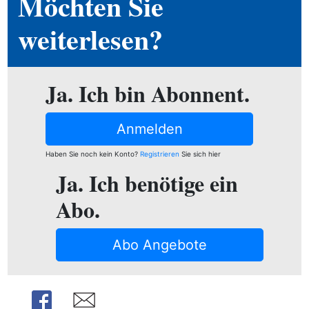
Möchten Sie
ion
weiterlesen?
e
Ja. Ich bin Abonnent.
Anmelden
Haben Sie noch kein Konto?
Registrieren
Sie sich hier
Ja. Ich benötige ein
Abo.
Abo Angebote
Share
Share