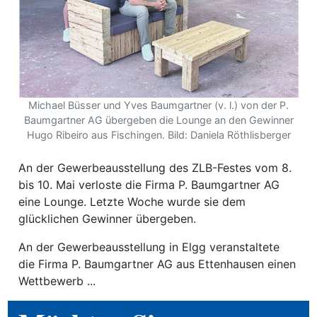
ewsletter
emen
en
Michael Büsser und Yves Baumgartner (v. l.) von der P.
Baumgartner AG übergeben die Lounge an den Gewinner
Hugo Ribeiro aus Fischingen. Bild: Daniela Röthlisberger
Region
An der Gewerbeausstellung des ZLB-Festes vom 8.
bis 10. Mai verloste die Firma P. Baumgartner AG
orf
eine Lounge. Letzte Woche wurde sie dem
te
glücklichen Gewinner übergeben.
angen
An der Gewerbeausstellung in Elgg veranstaltete
die Firma P. Baumgartner AG aus Ettenhausen einen
Wettbewerb ...
alender
en