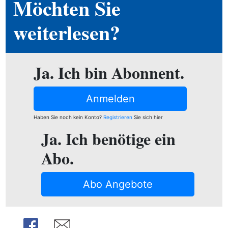
Möchten Sie
ion
weiterlesen?
e
Ja. Ich bin Abonnent.
Anmelden
Haben Sie noch kein Konto?
Registrieren
Sie sich hier
Ja. Ich benötige ein
Abo.
Abo Angebote
Share
Share