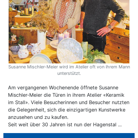
ewsletter
emen
en
Region
Susanne Mischler-Meier wird im Atelier oft von ihrem Mann
unterstützt.
orf
Am vergangenen Wochenende öffnete Susanne
te
Mischler-Meier die Türen in ihrem Atelier «Keramik
im Stall». Viele Besucherinnen und Besucher nutzten
angen
die Gelegenheit, sich die einzigartigen Kunstwerke
anzusehen und zu kaufen.
Seit weit über 30 Jahren ist nun der Hagenstal ...
alender
en