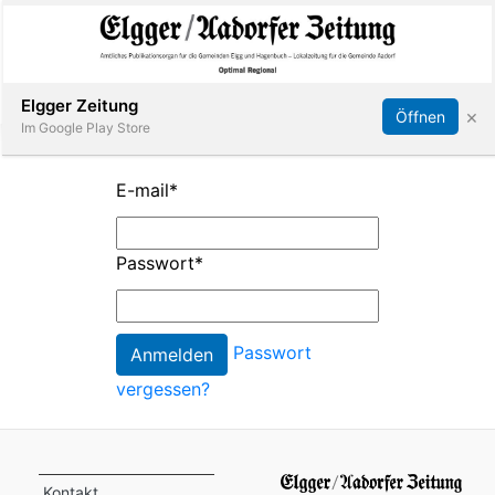
Abonnieren
Online Anmelden
Anmelden
Elgger Zeitung
×
Öffnen
Im Google Play Store
E-mail
*
Elgg
Passwort
*
Aadorf
Hagenbuch
Passwort
vergessen?
E-
Paper
App
Kontakt