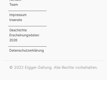
Team
ewsletter
Impressum
emen
Inserate
Geschichte
Erscheinungsdaten
en
2026
Region
Datenschutzerklärung
orf
©
2022 Elgger-Zeitung. Alle Rechte vorbehalten.
te
angen
alender
en