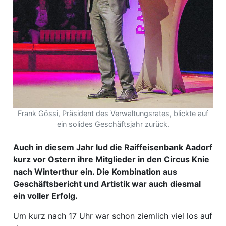
ewsletter
emen
en
Region
Frank Gössi, Präsident des Verwaltungsrates, blickte auf
ein solides Geschäftsjahr zurück.
orf
Auch in diesem Jahr lud die Raiffeisenbank Aadorf
te
kurz vor Ostern ihre Mitglieder in den Circus Knie
angen
nach Winterthur ein. Die Kombination aus
Geschäftsbericht und Artistik war auch diesmal
ein voller Erfolg.
alender
Um kurz nach 17 Uhr war schon ziemlich viel los auf
en