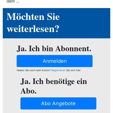
ion
dem ...
Möchten Sie
weiterlesen?
e
Ja. Ich bin Abonnent.
Anmelden
Haben Sie noch kein Konto?
Registrieren
Sie sich hier
Ja. Ich benötige ein
Abo.
Abo Angebote