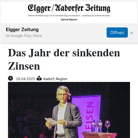
Abonnieren
Online Anmelden
Anmelden
Elgger Zeitung
×
Öffnen
Im Google Play Store
Das Jahr der sinkenden
Zinsen
Elgg
Aadorf
26.04.2025
Aadorf
,
Region
Hagenbuch
E-
Paper
App