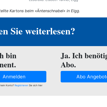
ellte Kartons beim «Äntenschnabel» in Elgg.
n Sie weiterlesen?
ch bin
Ja. Ich benöti
nent.
Abo.
Anmelden
Abo Angebot
 kein Konto?
Registrieren
Sie sich hier
e