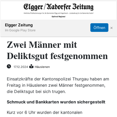
Abonnieren
Online Anmelden
Anmelden
Elgger Zeitung
×
Öffnen
Im Google Play Store
Zwei Männer mit
Deliktsgut festgenommen
Elgg
Aadorf
17.12.2024
Häuslenen
Einsatzkräfte der Kantonspolizei Thurgau haben am
Hagenbuch
Freitag in Häuslenen zwei Männer festgenommen,
die Deliktsgut bei sich trugen.
E-
Paper
Schmuck und Bankkarten wurden sichergestellt
Kurz vor 6 Uhr wurden der kantonalen
App