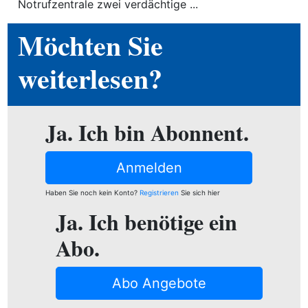
Notrufzentrale zwei verdächtige ...
ewsletter
Möchten Sie
emen
weiterlesen?
en
Ja. Ich bin Abonnent.
Region
Anmelden
orf
Haben Sie noch kein Konto?
Registrieren
Sie sich hier
te
Ja. Ich benötige ein
angen
Abo.
Abo Angebote
alender
en