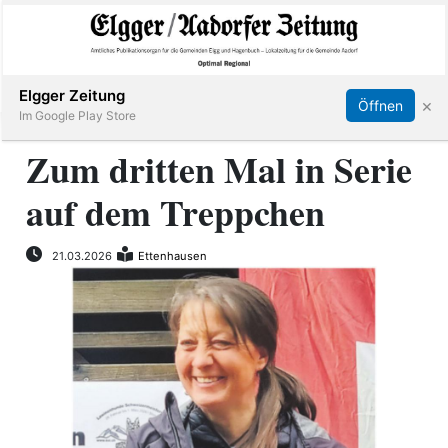
Abonnieren
Online Anmelden
Anmelden
Elgger Zeitung
×
Öffnen
Im Google Play Store
Zum dritten Mal in Serie
auf dem Treppchen
Elgg
Aadorf
21.03.2026
Ettenhausen
Hagenbuch
E-
Paper
App