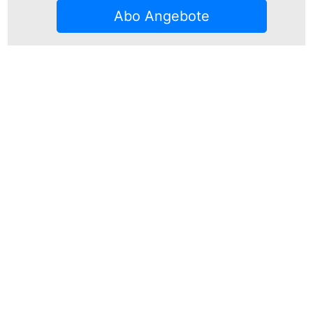
Abo Angebote
Share
Share
Kontakt
Team
Impressum
Inserate
Geschichte
Erscheinungsdaten
2026
Datenschutzerklärung