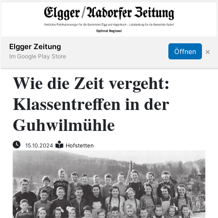
Abonnieren
Online Anmelden
Anmelden
Elgger Zeitung
×
Öffnen
Im Google Play Store
Wie die Zeit vergeht:
Klassentreffen in der
Elgg
Guhwilmühle
Aadorf
15.10.2024
Hofstetten
Hagenbuch
E-
Paper
App