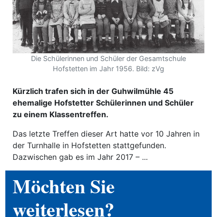
ewsletter
emen
Die Schülerinnen und Schüler der Gesamtschule
Hofstetten im Jahr 1956. Bild: zVg
en
Kürzlich trafen sich in der Guhwilmühle 45
Region
ehemalige Hofstetter Schülerinnen und Schüler
zu einem Klassentreffen.
orf
Das letzte Treffen dieser Art hatte vor 10 Jahren in
te
der Turnhalle in Hofstetten stattgefunden.
Dazwischen gab es im Jahr 2017 – ...
angen
Möchten Sie
weiterlesen?
alender
en