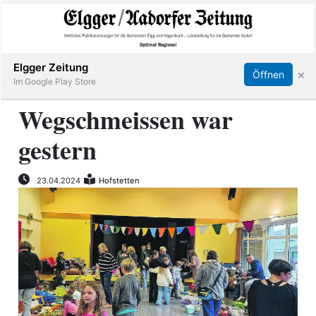
Abonnieren
Online Anmelden
Anmelden
Elgger Zeitung
×
Öffnen
Im Google Play Store
Wegschmeissen war
gestern
Elgg
Aadorf
23.04.2024
Hofstetten
Hagenbuch
E-
Paper
App