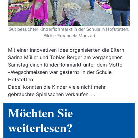
ewsletter
emen
Gut besuchter Kinderflohmarkt in der Schule in Hofstetten.
Bilder: Emanuela Manzari
en
Mit einer innovativen Idee organisierten die Eltern
Sarina Müller und Tobias Berger am vergangenen
Region
Samstag einen Kinderflohmarkt unter dem Motto
«Wegschmeissen war gestern» in der Schule
Hofstetten.
orf
Dabei konnten die Kinder viele nicht mehr
te
gebrauchte Spielsachen verkaufen. ...
angen
Möchten Sie
weiterlesen?
alender
en