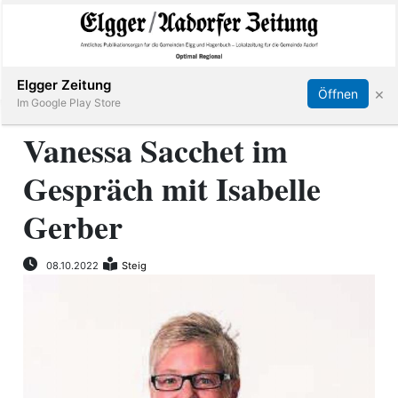
Abonnieren
Online Anmelden
Anmelden
Elgger Zeitung
×
Öffnen
Im Google Play Store
Vanessa Sacchet im
Gespräch mit Isabelle
Elgg
Gerber
Aadorf
08.10.2022
Steig
Hagenbuch
E-
Paper
App