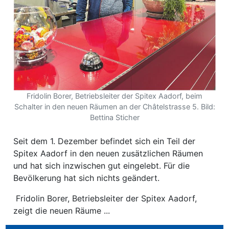
ewsletter
emen
en
Fridolin Borer, Betriebsleiter der Spitex Aadorf, beim
Region
Schalter in den neuen Räumen an der Châtelstrasse 5. Bild:
Bettina Sticher
orf
Seit dem 1. Dezember befindet sich ein Teil der
te
Spitex Aadorf in den neuen zusätzlichen Räumen
und hat sich inzwischen gut eingelebt. Für die
angen
Bevölkerung hat sich nichts geändert.
Fridolin Borer, Betriebsleiter der Spitex Aadorf,
zeigt die neuen Räume ...
alender
en