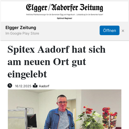
Abonnieren
Online Anmelden
Anmelden
Elgger Zeitung
×
Öffnen
Im Google Play Store
Spitex Aadorf hat sich
am neuen Ort gut
Elgg
eingelebt
Aadorf
16.12.2025
Aadorf
Hagenbuch
E-
Paper
App