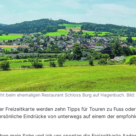
t beim ehemaligen Restaurant Schloss Burg auf Hagenbuch. Bild: 
er Freizeitkarte werden zehn Tipps für Touren zu Fuss ode
ersönliche Eindrücke von unterwegs auf einem der empfohl
en mein Sohn und ich uns spontan die Freizeitkarte Aado