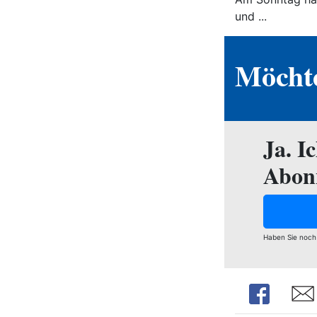
und ...
Möchte
Ja. I
Abon
Haben Sie noch
Share
Shar