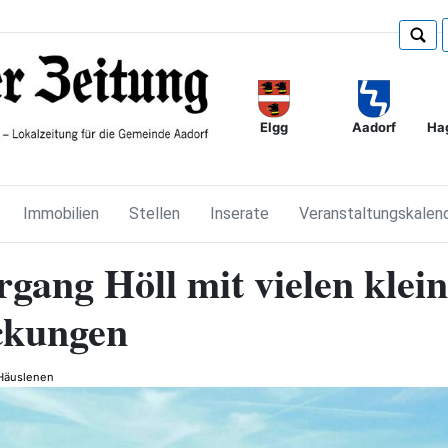
Elgg
Ha
Aadorf
Immobilien
Stellen
Inserate
Veranstaltungskalen
rgang Höll mit vielen klei
ckungen
Häuslenen