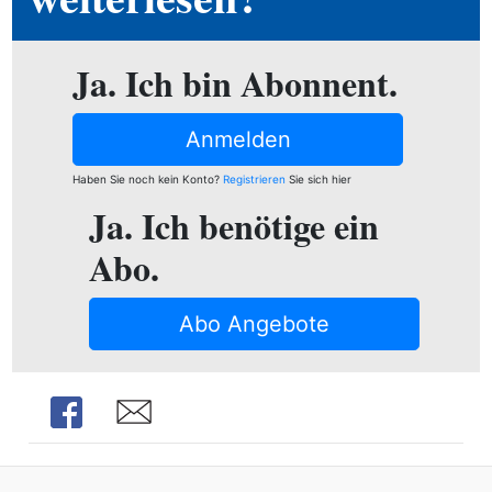
ion
Ja. Ich bin Abonnent.
e
Anmelden
Haben Sie noch kein Konto?
Registrieren
Sie sich hier
Ja. Ich benötige ein
Abo.
Abo Angebote
Share
Share