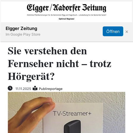
Abonnieren
Online Anmelden
Anmelden
Elgger Zeitung
×
Öffnen
Im Google Play Store
Sie verstehen den
Fernseher nicht – trotz
Elgg
Hörgerät?
Aadorf
11.11.2025
Publireportage
Hagenbuch
E-
Paper
App