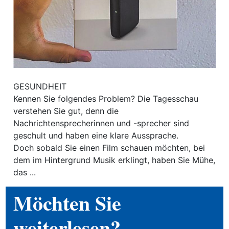
ewsletter
emen
en
GESUNDHEIT
Kennen Sie folgendes Problem? Die Tagesschau
Region
verstehen Sie gut, denn die
Nachrichtensprecherinnen und -sprecher sind
geschult und haben eine klare Aussprache.
orf
Doch sobald Sie einen Film schauen möchten, bei
te
dem im Hintergrund Musik erklingt, haben Sie Mühe,
das ...
angen
Möchten Sie
alender
weiterlesen?
en