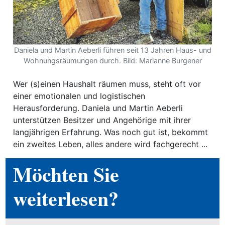
ewsletter
emen
Daniela und Martin Aeberli führen seit 13 Jahren Haus- und
Wohnungsräumungen durch. Bild: Marianne Burgener
en
Wer (s)einen Haushalt räumen muss, steht oft vor
einer emotionalen und logistischen
Region
Herausforderung. Daniela und Martin Aeberli
unterstützen Besitzer und Angehörige mit ihrer
langjährigen Erfahrung. Was noch gut ist, bekommt
orf
ein zweites Leben, alles andere wird fachgerecht ...
te
Möchten Sie
angen
weiterlesen?
alender
en