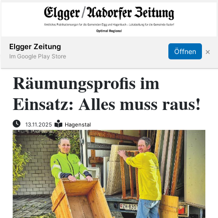
Abonnieren
Online Anmelden
Anmelden
Elgger Zeitung
×
Öffnen
Im Google Play Store
Räumungsprofis im
Einsatz: Alles muss raus!
Elgg
Aadorf
13.11.2025
Hagenstal
Hagenbuch
E-
Paper
App