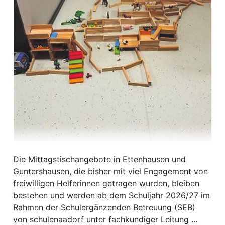
ewsletter
emen
en
Region
orf
te
Die Mittagstischangebote in Ettenhausen und
angen
Guntershausen, die bisher mit viel Engagement von
freiwilligen Helferinnen getragen wurden, bleiben
bestehen und werden ab dem Schuljahr 2026/27 im
Rahmen der Schulergänzenden Betreuung (SEB)
alender
von schulenaadorf unter fachkundiger Leitung ...
en