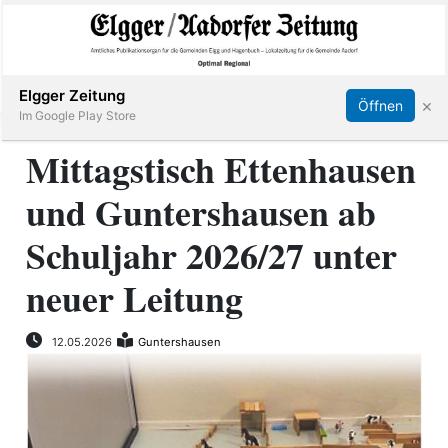
Abonnieren
Online Anmelden
Anmelden
Elgger Zeitung
×
Öffnen
Im Google Play Store
Mittagstisch Ettenhausen
und Guntershausen ab
Elgg
Schuljahr 2026/27 unter
Aadorf
neuer Leitung
Hagenbuch
12.05.2026
Guntershausen
E-
Paper
App