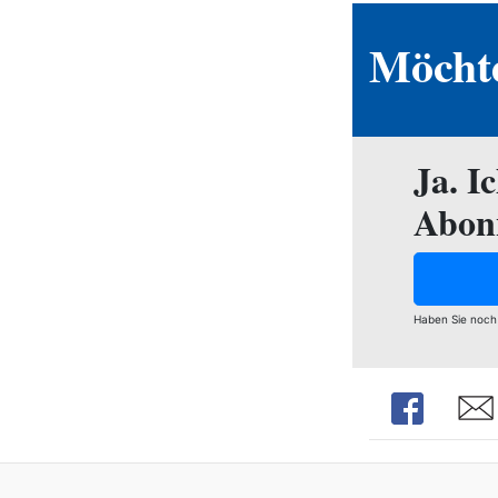
Möchte
Ja. I
Abon
Haben Sie noch
Share
Shar