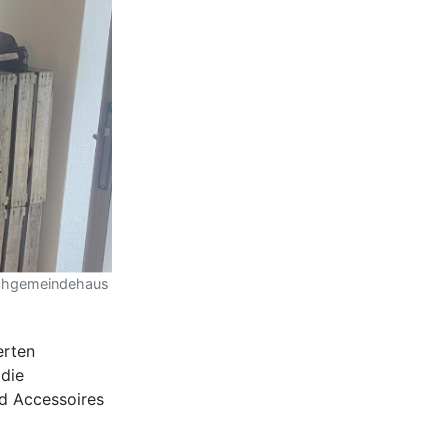
irchgemeindehaus
erten
 die
d Accessoires