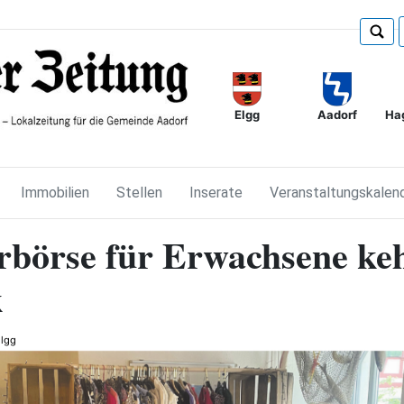
Elgg
Ha
Aadorf
Immobilien
Stellen
Inserate
Veranstaltungskalen
rbörse für Erwachsene ke
k
lgg