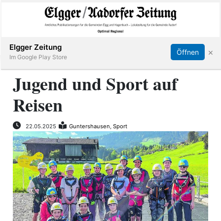
Abonnieren
Online Anmelden
Anmelden
Elgger Zeitung
×
Öffnen
Im Google Play Store
Jugend und Sport auf
Reisen
Elgg
Aadorf
22.05.2025
Guntershausen
,
Sport
Hagenbuch
E-
Paper
App