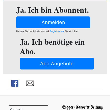
ion
Ja. Ich bin Abonnent.
Anmelden
e
Haben Sie noch kein Konto?
Registrieren
Sie sich hier
Ja. Ich benötige ein
Abo.
Abo Angebote
Share
Share
Kontakt