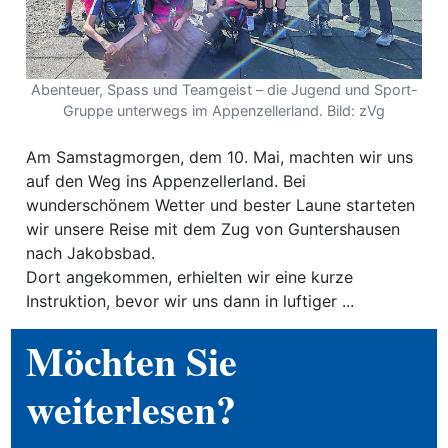
ewsletter
emen
Abenteuer, Spass und Teamgeist – die Jugend und Sport-
Gruppe unterwegs im Appenzellerland. Bild: zVg
en
Am Samstagmorgen, dem 10. Mai, machten wir uns
auf den Weg ins Appenzellerland. Bei
Region
wunderschönem Wetter und bester Laune starteten
wir unsere Reise mit dem Zug von Guntershausen
nach Jakobsbad.
orf
Dort angekommen, erhielten wir eine kurze
te
Instruktion, bevor wir uns dann in luftiger ...
angen
Möchten Sie
weiterlesen?
alender
en