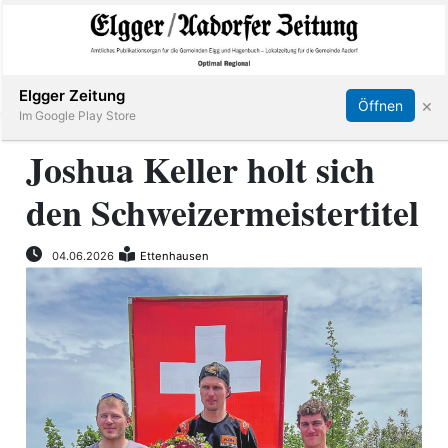
Abonnieren
Online Anmelden
Anmelden
Elgger Zeitung
×
Öffnen
Im Google Play Store
Joshua Keller holt sich
den Schweizermeistertitel
Elgg
Aadorf
04.06.2026
Ettenhausen
Hagenbuch
E-
Paper
App