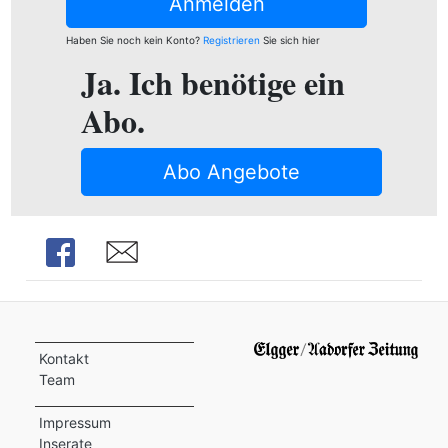
ion
Anmelden
Haben Sie noch kein Konto?
Registrieren
Sie sich hier
Ja. Ich benötige ein
e
Abo.
Abo Angebote
Share
Share
Kontakt
Team
Impressum
Inserate