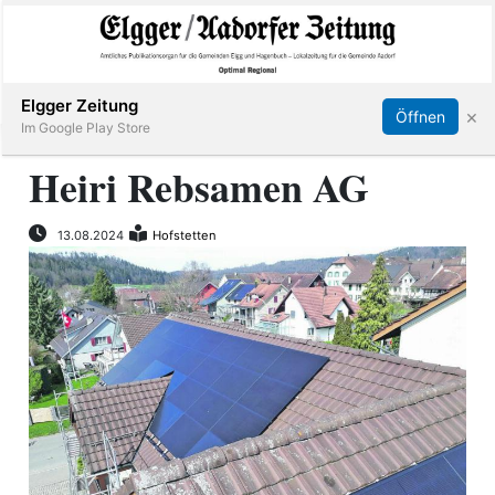
Abonnieren
Online Anmelden
Anmelden
Elgger Zeitung
×
Öffnen
Im Google Play Store
Heiri Rebsamen AG
Elgg
13.08.2024
Hofstetten
Aadorf
Hagenbuch
E-
Paper
App