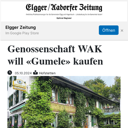
Abonnieren
Online Anmelden
Anmelden
Elgger Zeitung
×
Öffnen
Im Google Play Store
Genossenschaft WAK
will «Gumele» kaufen
Elgg
Aadorf
05.10.2024
Hofstetten
Hagenbuch
E-
Paper
App