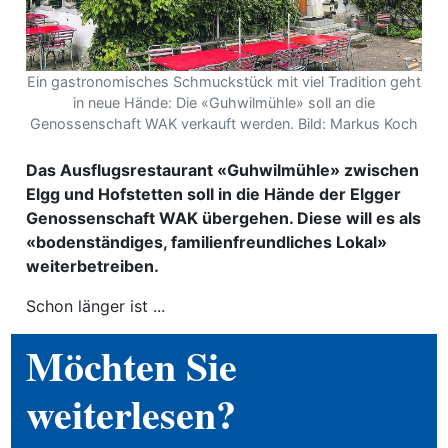
ewsletter
emen
Ein gastronomisches Schmuckstück mit viel Tradition geht
in neue Hände: Die «Guhwilmühle» soll an die
Genossenschaft WAK verkauft werden. Bild: Markus Koch
en
Das Ausflugsrestaurant «Guhwilmühle» zwischen
Elgg und Hofstetten soll in die Hände der Elgger
Region
Genossenschaft WAK übergehen. Diese will es als
«bodenständiges, familienfreundliches Lokal»
weiterbetreiben.
orf
te
Schon länger ist ...
angen
Möchten Sie
weiterlesen?
alender
en