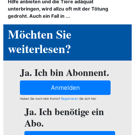
ion
Hilfe anbieten und die Tiere adäquat
unterbringen, wird allzu oft mit der Tötung
gedroht. Auch ein Fall in ...
Möchten Sie
e
weiterlesen?
Ja. Ich bin Abonnent.
Anmelden
Haben Sie noch kein Konto?
Registrieren
Sie sich hier
Ja. Ich benötige ein
Abo.