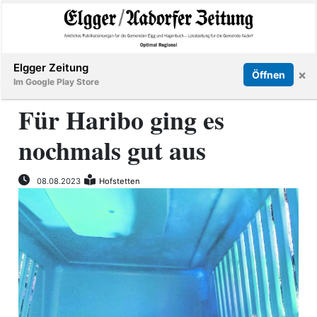
Abonnieren
Online Anmelden
Anmelden
Elgger Zeitung
×
Öffnen
Im Google Play Store
Für Haribo ging es
nochmals gut aus
Elgg
Aadorf
08.08.2023
Hofstetten
Hagenbuch
E-
Paper
App