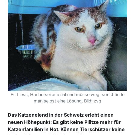
ewsletter
emen
en
Region
orf
te
Es hiess, Haribo sei asozial und müsse weg, sonst finde
man selbst eine Lösung. Bild: zvg
angen
Das Katzenelend in der Schweiz erlebt einen
neuen Höhepunkt: Es gibt keine Plätze mehr für
alender
Katzenfamilien in Not. Können Tierschützer keine
en