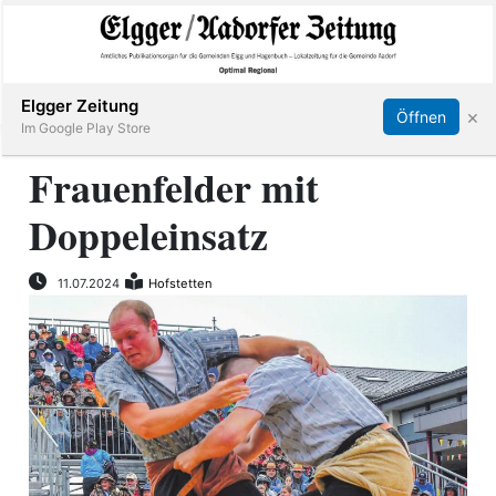
Abonnieren
Online Anmelden
Anmelden
Elgger Zeitung
×
Öffnen
Im Google Play Store
Frauenfelder mit
Doppeleinsatz
Elgg
Aadorf
11.07.2024
Hofstetten
Hagenbuch
E-
Paper
App