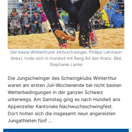
ewsletter
emen
en
Der beste Winterthurer Aktivschwinger, Philipp Lehmann
Region
(links), holte sich in Hundwil mit Rang 8d den Kranz. Bild:
Stephanie Lanter
Die Jungschwinger des Schwingklubs Winterthur
orf
waren am ersten Juli-Wochenende bei nicht besten
te
Wetterbedingungen in der ganzen Schweiz
unterwegs. Am Samstag ging es nach Hundwil ans
angen
Appenzeller Kantonale Nachwuchsschwingfest.
Dort holten sich die insgesamt neun angereisten
Jungathleten fünf ...
alender
en