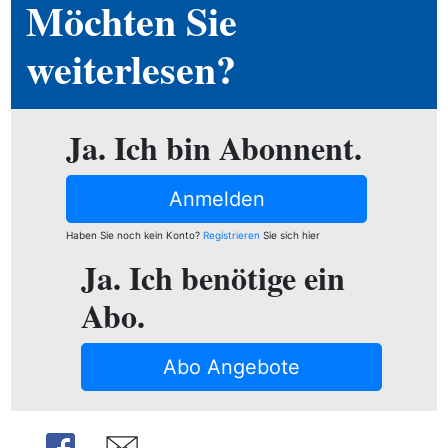
Möchten Sie
ion
weiterlesen?
e
Ja. Ich bin Abonnent.
Anmelden
Haben Sie noch kein Konto?
Registrieren
Sie sich hier
Ja. Ich benötige ein
Abo.
Abo Angebote
Share
Share