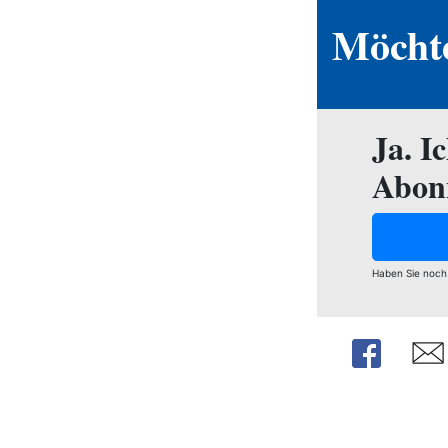
Möchte
Ja. I
Abon
Haben Sie noch
Share
Shar