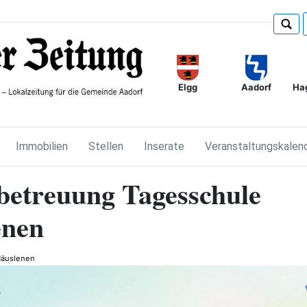
Elgg
Ha
Aadorf
Immobilien
Stellen
Inserate
Veranstaltungskalen
betreuung Tagesschule
enen
äuslenen