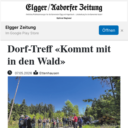
Abonnieren
Online Anmelden
Anmelden
Elgger Zeitung
×
Öffnen
Im Google Play Store
Dorf-Treff «Kommt mit
in den Wald»
Elgg
Aadorf
07.05.2026
Ettenhausen
Hagenbuch
E-
Paper
App