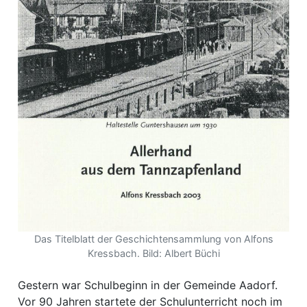
ewsletter
emen
en
Region
orf
te
angen
Das Titelblatt der Geschichtensammlung von Alfons
Kressbach. Bild: Albert Büchi
Gestern war Schulbeginn in der Gemeinde Aadorf.
alender
Vor 90 Jahren startete der Schulunterricht noch im
en