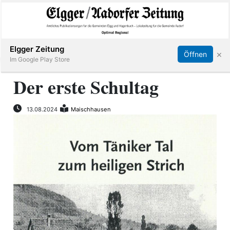
Abonnieren
Online Anmelden
Anmelden
Elgger Zeitung
×
Öffnen
Im Google Play Store
Der erste Schultag
Elgg
13.08.2024
Maischhausen
Aadorf
Hagenbuch
E-
Paper
App