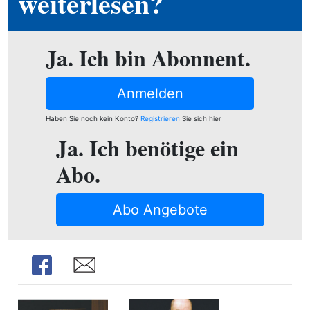
weiterlesen?
ion
Ja. Ich bin Abonnent.
e
Anmelden
Haben Sie noch kein Konto?
Registrieren
Sie sich hier
Ja. Ich benötige ein
Abo.
Abo Angebote
Share
Share