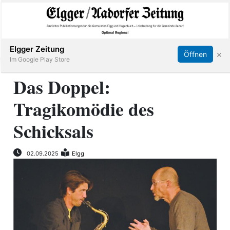
Abonnieren
Online Anmelden
Anmelden
Elgger Zeitung
×
Öffnen
Im Google Play Store
Das Doppel:
Tragikomödie des
Elgg
Schicksals
Aadorf
02.09.2025
Elgg
Hagenbuch
E-
Paper
App