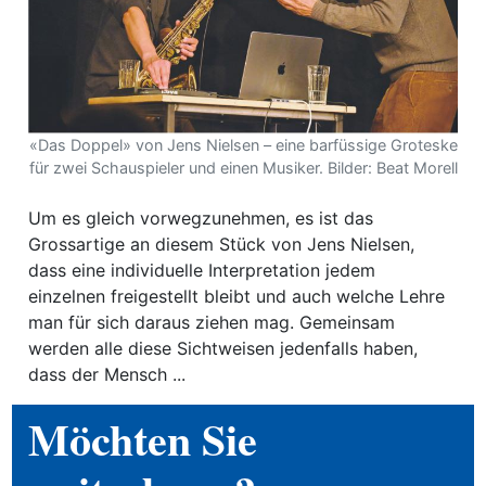
ewsletter
emen
«Das Doppel» von Jens Nielsen – eine barfüssige Groteske
en
für zwei Schauspieler und einen Musiker. Bilder: Beat Morell
Region
Um es gleich vorwegzunehmen, es ist das
Grossartige an diesem Stück von Jens Nielsen,
dass eine individuelle Interpretation jedem
orf
einzelnen freigestellt bleibt und auch welche Lehre
man für sich daraus ziehen mag. Gemeinsam
te
werden alle diese Sichtweisen jedenfalls haben,
angen
dass der Mensch ...
Möchten Sie
alender
en